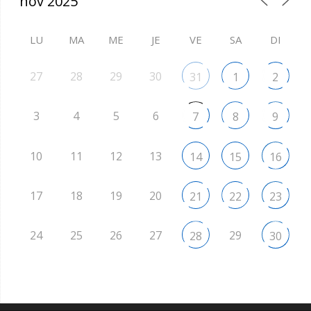
LU
MA
ME
JE
VE
SA
DI
27
28
29
30
31
1
2
3
4
5
6
7
8
9
10
11
12
13
14
15
16
17
18
19
20
21
22
23
24
25
26
27
29
28
30