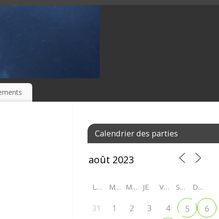
ements
Calendrier des parties
LU
MA
ME
JE
VE
SA
DI
31
1
2
3
4
5
6