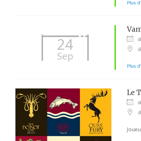
Plus d
Vam
24
d
B
Sep
Plus d
Le T
d
B
Joueu