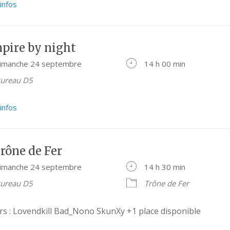
’infos
pire by night
imanche 24 septembre
14 h 00 min
ureau D5
’infos
rône de Fer
imanche 24 septembre
14 h 30 min
ureau D5
Trône de Fer
rs : Lovendkill Bad_Nono SkunXy +1 place disponible