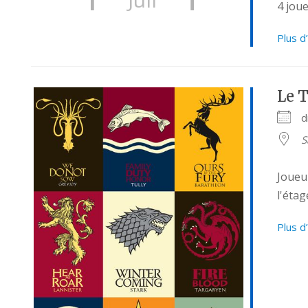
4 jou
Plus d
Le T
d
S
Joueu
l'étag
Plus d