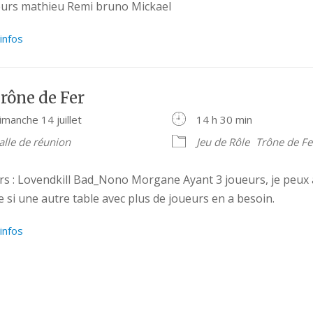
eurs mathieu Remi bruno Mickael
’infos
rône de Fer
imanche 14 juillet
14 h 30 min
alle de réunion
Jeu de Rôle
Trône de Fe
rs : Lovendkill Bad_Nono Morgane Ayant 3 joueurs, je peux a
e si une autre table avec plus de joueurs en a besoin.
’infos