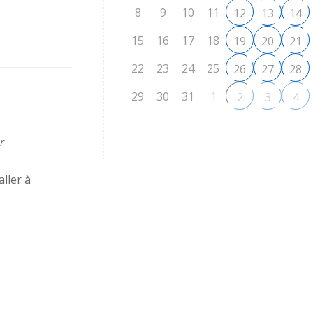
8
9
10
11
12
13
14
15
16
17
18
19
20
21
22
23
24
25
26
27
28
29
30
31
1
2
3
4
r
ller à