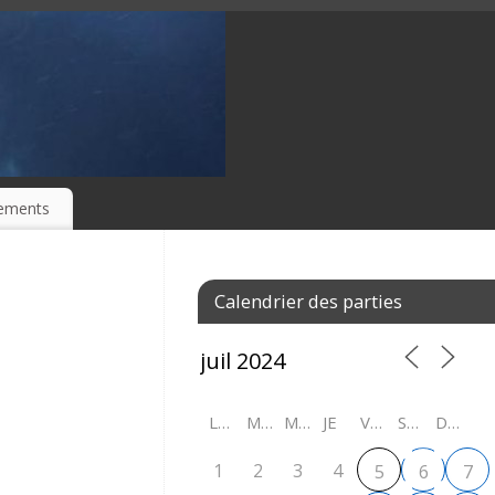
ements
Calendrier des parties
LU
MA
ME
JE
VE
SA
DI
1
2
3
4
5
6
7