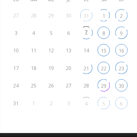
27
28
29
30
31
1
2
7
3
4
5
6
8
9
10
11
12
13
14
15
16
17
18
19
20
21
22
23
24
25
26
27
28
29
30
31
1
2
3
4
5
6