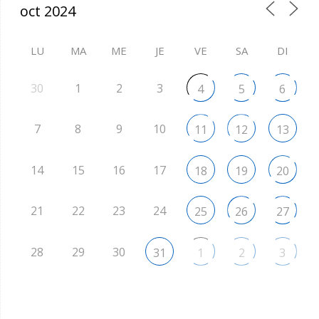
LU
MA
ME
JE
VE
SA
DI
30
1
2
3
4
5
6
7
8
9
10
11
12
13
14
15
16
17
18
19
20
21
22
23
24
25
26
27
28
29
30
31
1
2
3