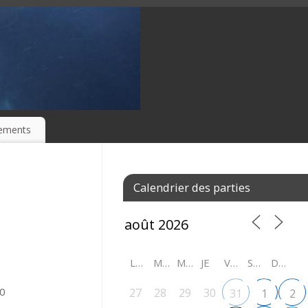
ements
Calendrier des parties
LU
MA
ME
JE
VE
SA
DI
20
27
28
29
30
31
1
2