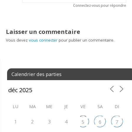
Connectez-vous pour répondre
Laisser un commentaire
Vous devez
vous connecter
pour publier un commentaire.
Calendrier des parties
LU
MA
ME
JE
VE
SA
DI
1
2
3
4
5
6
7