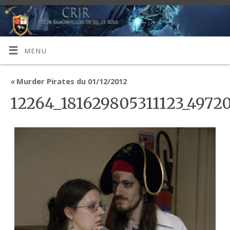
MENU
«
Murder Pirates du 01/12/2012
12264_181629805311123_4972