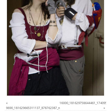
«
16000_181629758644461_17409504
9690_181629665311137_878762387_n
»