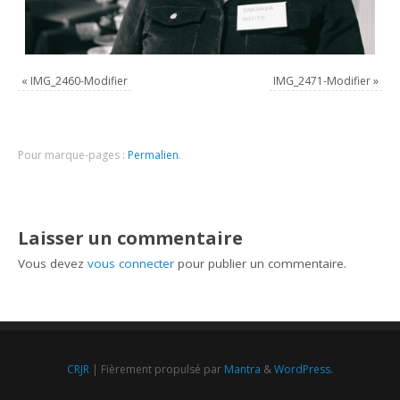
«
IMG_2460-Modifier
IMG_2471-Modifier
»
Pour marque-pages :
Permalien
.
Laisser un commentaire
Vous devez
vous connecter
pour publier un commentaire.
CRJR
| Fièrement propulsé par
Mantra
&
WordPress.