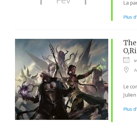
La par
Plus d
The
O,Ri
v
H
Le com
Julien
Plus d