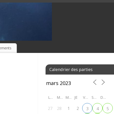
ements
Calendrier des parties
LU
MA
ME
JE
VE
SA
DI
27
28
1
2
3
4
5