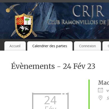
Accueil
Calendrier des parties
Connexion
Évènements - 24 Fév 23
Mac
v
24
S
Fév