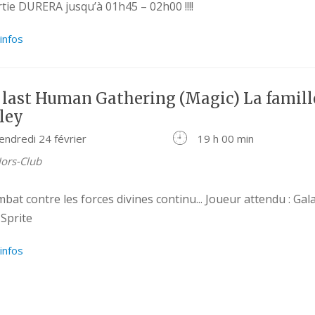
tie DURERA jusqu’à 01h45 – 02h00 !!!!
’infos
 last Human Gathering (Magic) La famill
ley
endredi 24 février
19 h 00 min
ors-Club
bat contre les forces divines continu... Joueur attendu : Gal
 Sprite
’infos