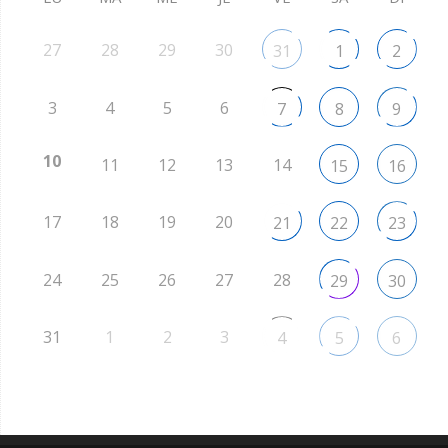
27
28
29
30
31
1
2
3
4
5
6
7
8
9
10
11
12
13
14
15
16
17
18
19
20
21
22
23
24
25
26
27
28
29
30
31
1
2
3
4
5
6