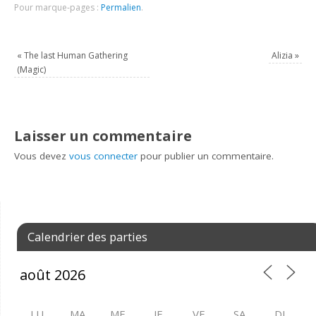
Pour marque-pages :
Permalien
.
«
The last Human Gathering
Alizia
»
(Magic)
Laisser un commentaire
Vous devez
vous connecter
pour publier un commentaire.
Calendrier des parties
LU
MA
ME
JE
VE
SA
DI