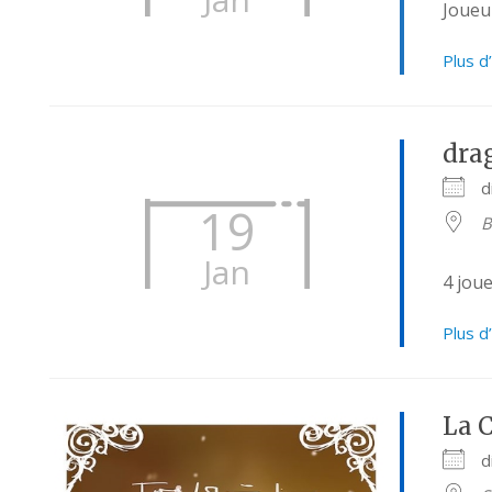
Joueu
Plus d
dra
d
19
B
Jan
4 jou
Plus d
La 
d