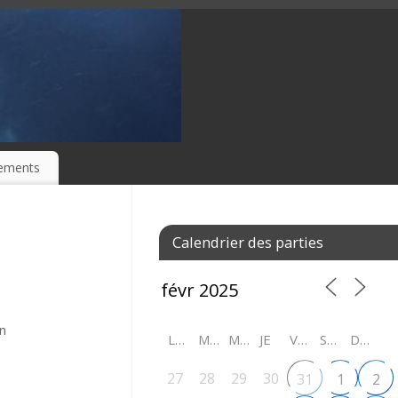
ements
Calendrier des parties
in
LU
MA
ME
JE
VE
SA
DI
27
28
29
30
31
1
2