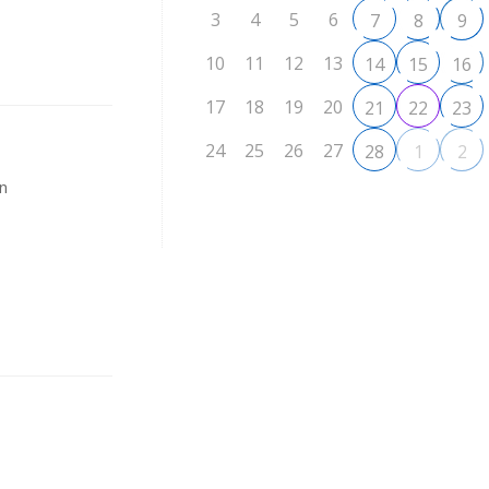
3
4
5
6
7
8
9
10
11
12
13
14
15
16
17
18
19
20
21
22
23
24
25
26
27
28
1
2
in