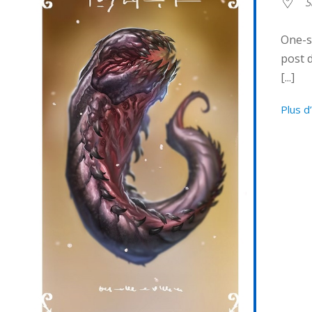
S
One-sh
post 
[...]
Plus d