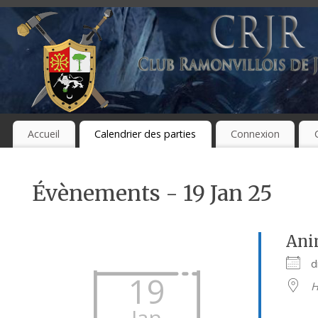
Accueil
Calendrier des parties
Connexion
Évènements - 19 Jan 25
Ani
d
19
H
Jan