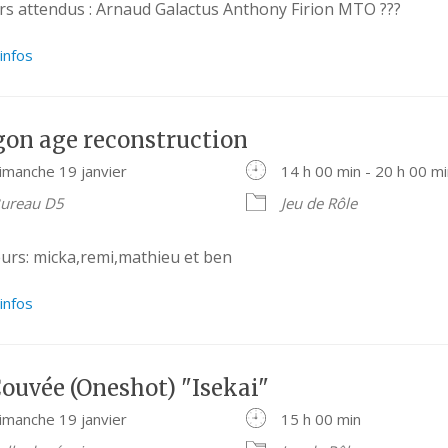
rs attendus : Arnaud Galactus Anthony Firion MTO ???
’infos
gon age reconstruction
imanche 19 janvier
14 h 00 min - 20 h 00 m
ureau D5
Jeu de Rôle
eurs: micka,remi,mathieu et ben
’infos
Couvée (Oneshot) "Isekai"
imanche 19 janvier
15 h 00 min