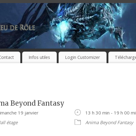
Contact
Infos utiles
Login Customizer
Télécharg
ma Beyond Fantasy
imanche 19 janvier
13 h 30 min - 19 h 00 m
all étage
Anima Beyond Fantasy