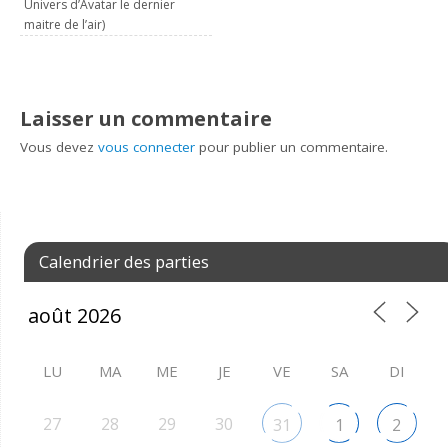
Univers d’Avatar le dernier
maitre de l’air)
Laisser un commentaire
Vous devez
vous connecter
pour publier un commentaire.
Calendrier des parties
LU
MA
ME
JE
VE
SA
DI
27
28
29
30
31
1
2