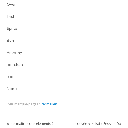
-Over
-Trish
-Sprite
-Ben
-Anthony
-Jonathan
-Ixor
-Nono
Pour marque-pages :
Permalien
.
«
Les maitres des élements (
La couvée « Isekai » Session 0
»