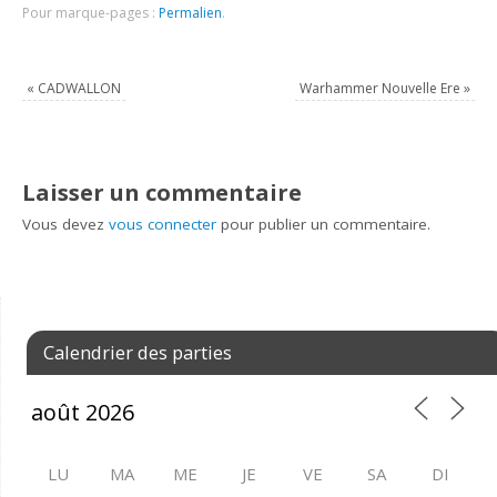
Pour marque-pages :
Permalien
.
«
CADWALLON
Warhammer Nouvelle Ere
»
Laisser un commentaire
Vous devez
vous connecter
pour publier un commentaire.
Calendrier des parties
LU
MA
ME
JE
VE
SA
DI