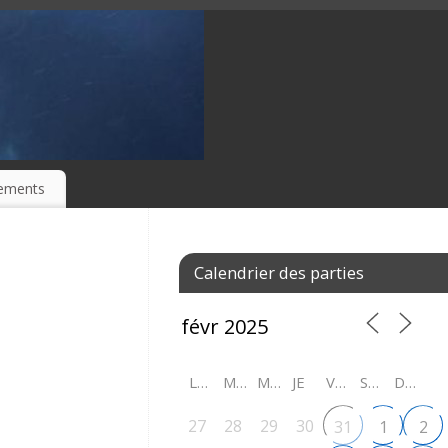
ements
Calendrier des parties
LU
MA
ME
JE
VE
SA
DI
27
28
29
30
31
1
2