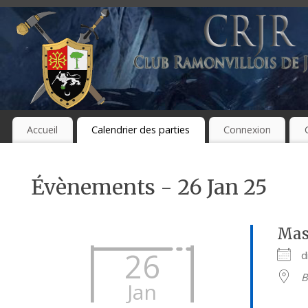
Accueil
Calendrier des parties
Connexion
Évènements - 26 Jan 25
Mas
26
d
B
Jan