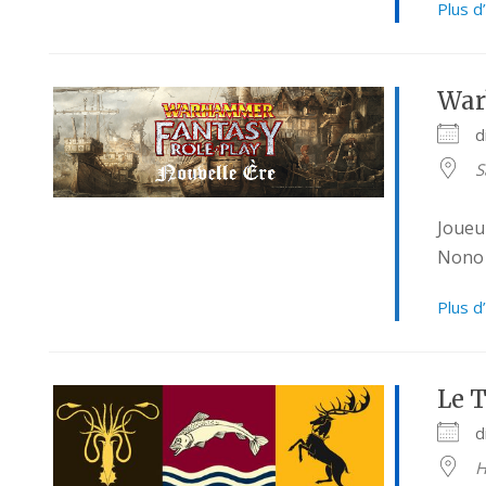
Plus d
War
d
S
Joueu
Nono
Plus d
Le T
d
H