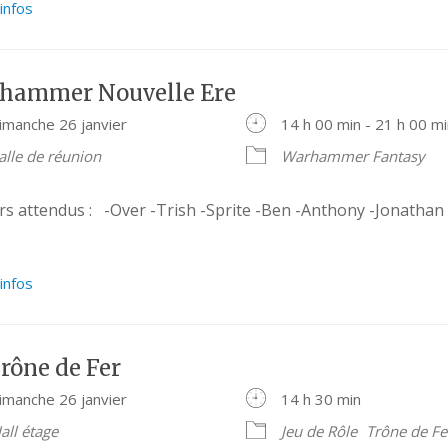
’infos
hammer Nouvelle Ere
imanche 26 janvier
14 h 00 min - 21 h 00 m
alle de réunion
Warhammer Fantasy
rs attendus : -Over -Trish -Sprite -Ben -Anthony -Jonathan 
’infos
rône de Fer
imanche 26 janvier
14 h 30 min
all étage
Jeu de Rôle
Trône de Fe