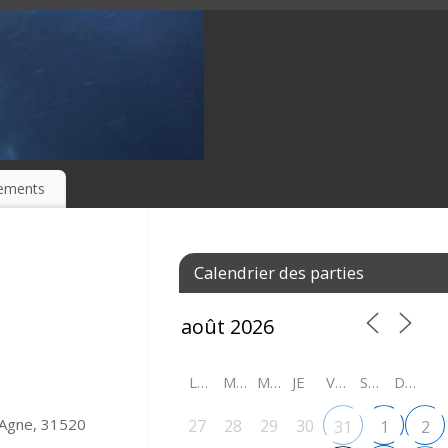
ements
Calendrier des parties
LU
MA
ME
JE
VE
SA
DI
-Agne, 31520
27
28
29
30
31
1
2