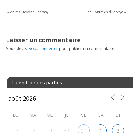
«
Anima Beyond Fantasy
Les Contrées d’Énorya
»
Laisser un commentaire
Vous devez
vous connecter
pour publier un commentaire.
Calendrier des parties
LU
MA
ME
JE
VE
SA
DI
27
28
29
30
31
1
2