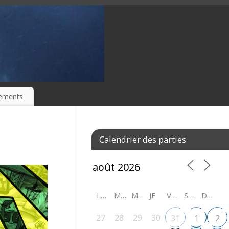
ements
Calendrier des parties
LU
MA
ME
JE
VE
SA
DI
27
28
29
30
31
1
2