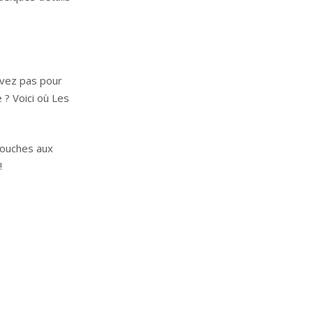
avez pas pour
? Voici où Les
touches aux
!