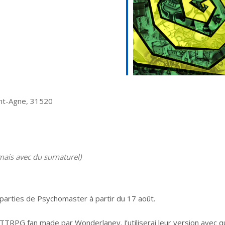
int-Agne, 31520
ais avec du surnaturel)
 parties de Psychomaster à partir du 17 août.
TRPG fan made par Wonderlaney. J’utiliserai leur version avec q