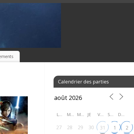
ements
Calendrier des parties
LU
MA
ME
JE
VE
SA
DI
27
28
29
30
31
1
2