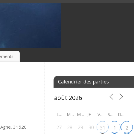
ements
Calendrier des parties
LU
MA
ME
JE
VE
SA
DI
t-Agne, 31520
27
28
29
30
31
1
2