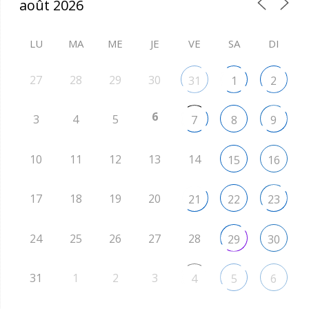
LU
MA
ME
JE
VE
SA
DI
27
28
29
30
31
1
2
6
3
4
5
7
8
9
10
11
12
13
14
15
16
17
18
19
20
21
22
23
24
25
26
27
28
29
30
31
1
2
3
4
5
6