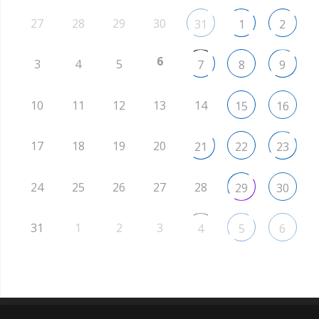
27
28
29
30
31
1
2
6
3
4
5
7
8
9
10
11
12
13
14
15
16
17
18
19
20
21
22
23
24
25
26
27
28
29
30
31
1
2
3
4
5
6