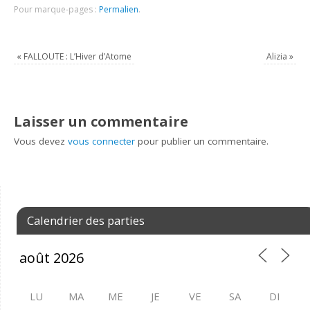
Pour marque-pages :
Permalien
.
«
FALLOUTE : L’Hiver d’Atome
Alizia
»
Laisser un commentaire
Vous devez
vous connecter
pour publier un commentaire.
Calendrier des parties
LU
MA
ME
JE
VE
SA
DI