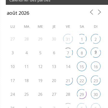
LU
MA
ME
JE
VE
SA
DI
27
28
29
30
31
1
2
9
3
4
5
6
7
8
10
11
12
13
14
15
16
17
18
19
20
21
22
23
24
25
26
27
28
29
30