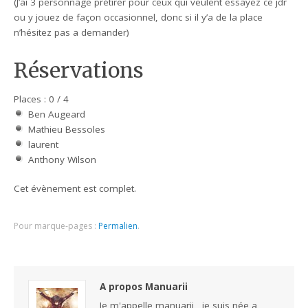
(J’ai 3 personnage prétirer pour ceux qui veulent essayez ce jdr
ou y jouez de façon occasionnel, donc si il y’a de la place
n’hésitez pas a demander)
Réservations
Places : 0 / 4
Ben Augeard
Mathieu Bessoles
laurent
Anthony Wilson
Cet évènement est complet.
Pour marque-pages :
Permalien
.
A propos Manuarii
Je m'appelle manuarii , je suis née a