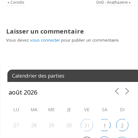
«
Coriolis
DnD : Anathazerin
»
Laisser un commentaire
Vous devez
vous connecter
pour publier un commentaire.
Calendrier des parties
LU
MA
ME
JE
VE
SA
DI
27
28
29
30
31
1
2