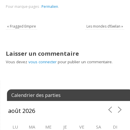
Pour marque-pages :
Permalien
.
«
Fragged Empire
Les mondes d’Ewilan
»
Laisser un commentaire
Vous devez
vous connecter
pour publier un commentaire.
Calendrier des parties
LU
MA
ME
JE
VE
SA
DI