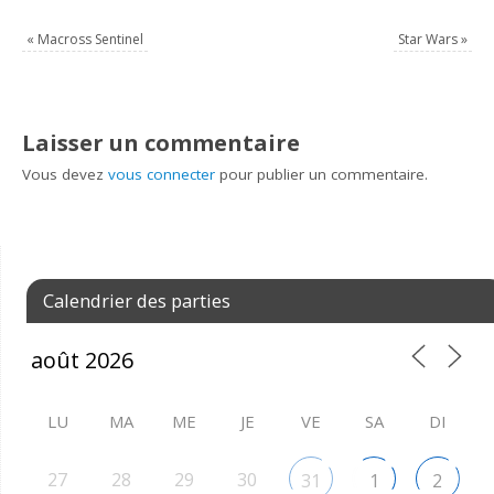
«
Macross Sentinel
Star Wars
»
Laisser un commentaire
Vous devez
vous connecter
pour publier un commentaire.
Calendrier des parties
LU
MA
ME
JE
VE
SA
DI
27
28
29
30
31
1
2