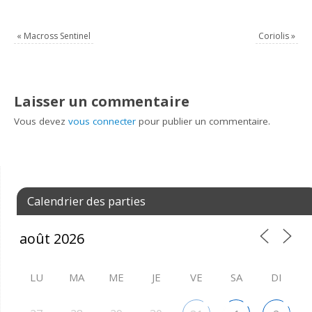
«
Macross Sentinel
Coriolis
»
Laisser un commentaire
Vous devez
vous connecter
pour publier un commentaire.
Calendrier des parties
LU
MA
ME
JE
VE
SA
DI