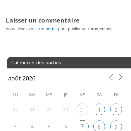
Laisser un commentaire
Vous devez
vous connecter
pour publier un commentaire.
Calendrier des parties
LU
MA
ME
JE
VE
SA
DI
27
28
29
30
31
1
2
7
3
4
5
6
8
9