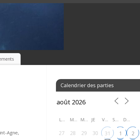
ements
Calendrier des parties
LU
MA
ME
JE
VE
SA
DI
int-Agne,
27
28
29
30
31
1
2