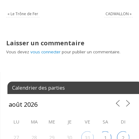
«
Le Trône de Fer
CADWALLON
»
Laisser un commentaire
Vous devez
vous connecter
pour publier un commentaire.
Calendrier des parties
LU
MA
ME
JE
VE
SA
DI
27
28
29
30
31
1
2