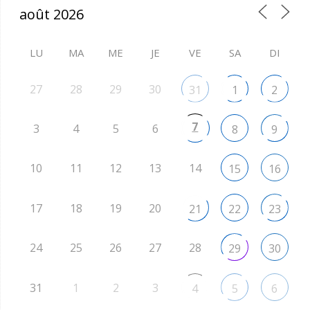
LU
MA
ME
JE
VE
SA
DI
27
28
29
30
31
1
2
7
3
4
5
6
8
9
10
11
12
13
14
15
16
17
18
19
20
21
22
23
24
25
26
27
28
29
30
31
1
2
3
4
5
6