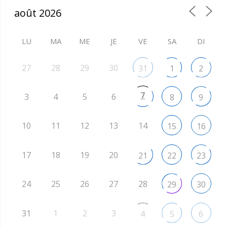
LU
MA
ME
JE
VE
SA
DI
27
28
29
30
31
1
2
7
3
4
5
6
8
9
10
11
12
13
14
15
16
17
18
19
20
21
22
23
24
25
26
27
28
29
30
31
1
2
3
4
5
6