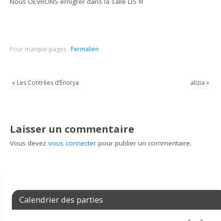
Nous DEVRONS émigrer dans la salle D5 !!!
Pour marque-pages :
Permalien
.
«
Les Contrées d’Énorya
alizia
»
Laisser un commentaire
Vous devez
vous connecter
pour publier un commentaire.
Calendrier des parties