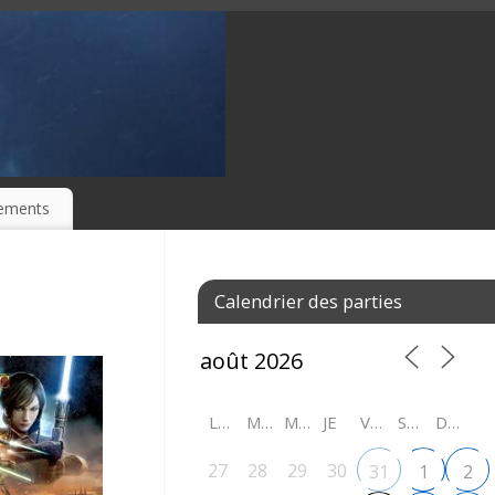
ements
Calendrier des parties
LU
MA
ME
JE
VE
SA
DI
27
28
29
30
31
1
2