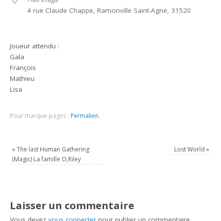
4 rue Claude Chappe, Ramonville Saint-Agne, 31520
Joueur attendu :
Gala
François
Mathieu
Lisa
Pour marque-pages :
Permalien
.
«
The last Human Gathering
Lost World
»
(Magic) La famille O,Riley
Laisser un commentaire
Vous devez
vous connecter
pour publier un commentaire.