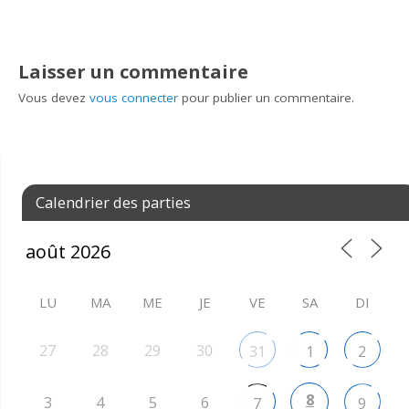
Laisser un commentaire
Vous devez
vous connecter
pour publier un commentaire.
Calendrier des parties
LU
MA
ME
JE
VE
SA
DI
27
28
29
30
31
1
2
8
3
4
5
6
7
9