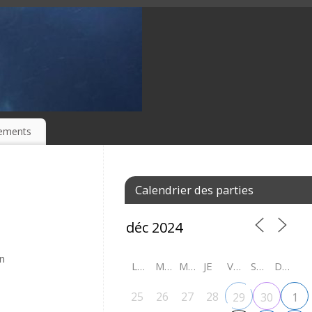
ements
Calendrier des parties
in
LU
MA
ME
JE
VE
SA
DI
25
26
27
28
29
30
1