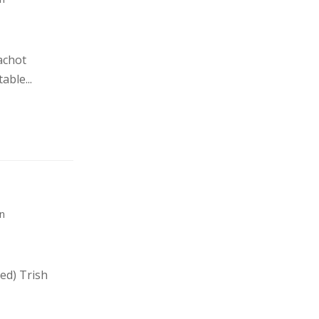
cachot
able...
in
ed) Trish