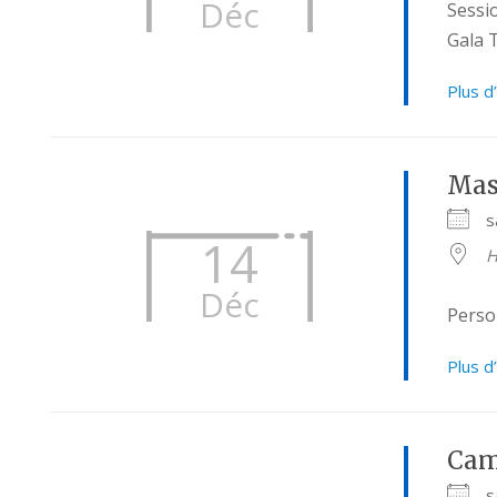
Déc
Sessi
Gala 
Plus d
Mas
s
14
H
Déc
Person
Plus d
Cam
s