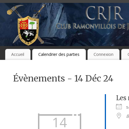
Accueil
Calendrier des parties
Connexion
Évènements - 14 Déc 24
Les
s
B
14