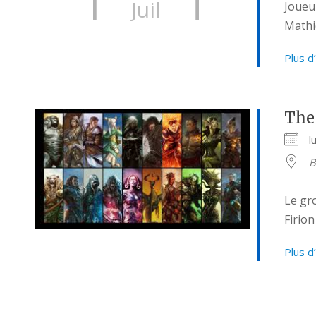
Juil
Joueu
Mathi
Plus d
The
l
B
Le gro
Firion
Plus d