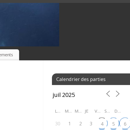
ements
Calendrier des parties
LU
MA
ME
JE
VE
SA
DI
30
1
2
3
4
5
6