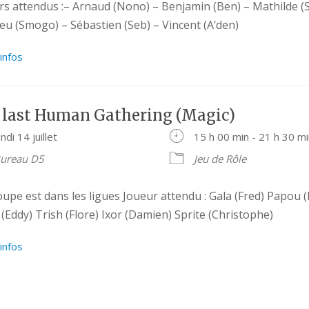
rs attendus :– Arnaud (Nono) – Benjamin (Ben) – Mathilde (
eu (Smogo) – Sébastien (Seb) – Vincent (A’den)
’infos
 last Human Gathering (Magic)
undi 14 juillet
15 h 00 min - 21 h 30 m
ureau D5
Jeu de Rôle
upe est dans les ligues Joueur attendu : Gala (Fred) Papou (
 (Eddy) Trish (Flore) Ixor (Damien) Sprite (Christophe)
’infos