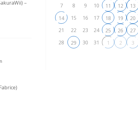
SakuraWii) –
7
8
9
10
11
12
13
15
16
17
14
18
19
20
21
22
23
24
25
26
27
28
30
31
29
1
2
3
in
Fabrice)