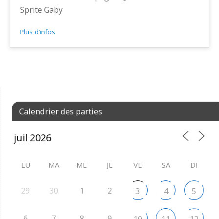
Sprite Gaby
Plus d’infos
Calendrier des parties
LU
MA
ME
JE
VE
SA
DI
29
30
1
2
3
4
5
6
7
8
9