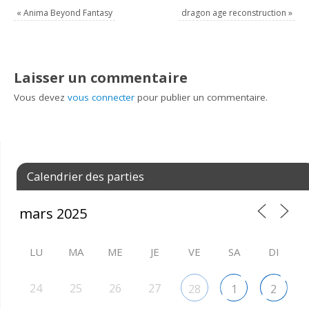
«
Anima Beyond Fantasy
dragon age reconstruction
»
Laisser un commentaire
Vous devez
vous connecter
pour publier un commentaire.
Calendrier des parties
LU
MA
ME
JE
VE
SA
DI
24
25
26
27
28
1
2