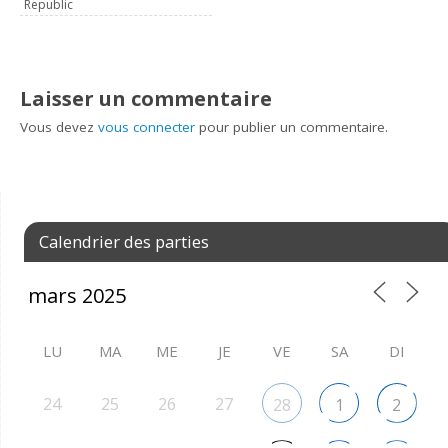
Republic
Laisser un commentaire
Vous devez
vous connecter
pour publier un commentaire.
Calendrier des parties
LU
MA
ME
JE
VE
SA
DI
24
25
26
27
28
1
2