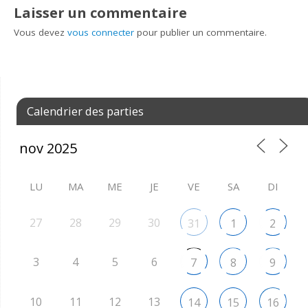
Laisser un commentaire
Vous devez
vous connecter
pour publier un commentaire.
Calendrier des parties
LU
MA
ME
JE
VE
SA
DI
27
28
29
30
31
1
2
3
4
5
6
7
8
9
10
11
12
13
14
15
16