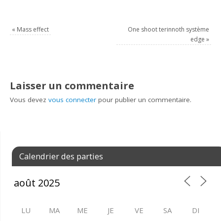
«
Mass effect
One shoot terinnoth système
edge
»
Laisser un commentaire
Vous devez
vous connecter
pour publier un commentaire.
Calendrier des parties
LU
MA
ME
JE
VE
SA
DI