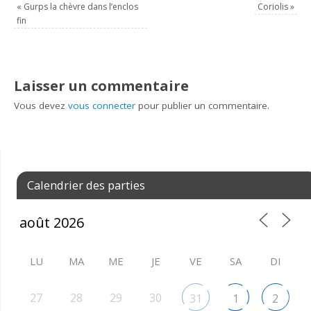
«
Gurps la chèvre dans l’enclos
Coriolis
»
fin
Laisser un commentaire
Vous devez
vous connecter
pour publier un commentaire.
Calendrier des parties
LU
MA
ME
JE
VE
SA
DI
27
28
29
30
31
1
2