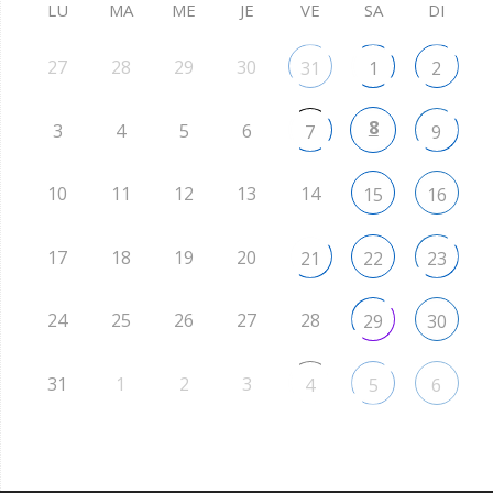
LU
MA
ME
JE
VE
SA
DI
27
28
29
30
31
1
2
8
3
4
5
6
7
9
10
11
12
13
14
15
16
17
18
19
20
21
22
23
24
25
26
27
28
29
30
31
1
2
3
4
5
6