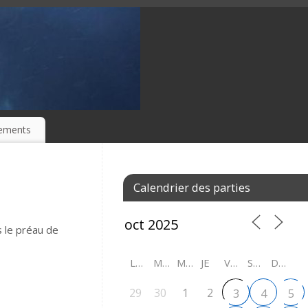
ements
Calendrier des parties
s le préau de
LU
MA
ME
JE
VE
SA
DI
29
30
1
2
3
4
5