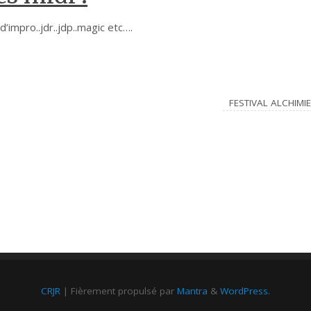
impro..jdr..jdp..magic etc….
FESTIVAL ALCHIMI
CRJR
| Fièrement propulsé par
Mantra
&
WordPress.