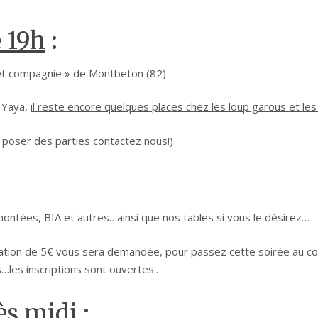
e 19h
:
s et compagnie » de Montbeton (82)
r Yaya,
il reste encore quelques places chez les loup garous et les
z poser des parties contactez nous!)
 montées, BIA et autres…ainsi que nos tables si vous le désirez…
cipation de 5€ vous sera demandée, pour passez cette soirée au co
les inscriptions sont ouvertes..
s midi :