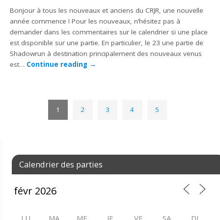
Bonjour à tous les nouveaux et anciens du CRJR, une nouvelle
année commence ! Pour les nouveaux, n’hésitez pas à
demander dans les commentaires sur le calendrier si une place
est disponible sur une partie. En particulier, le 23 une partie de
Shadowrun à destination principalement des nouveaux venus
est…
Continue reading
→
1
2
3
4
5
Calendrier des parties
LU
MA
ME
JE
VE
SA
DI