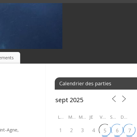
ements
Calendrier des parties
LU
MA
ME
JE
VE
SA
DI
int-Agne,
1
2
3
4
5
6
7