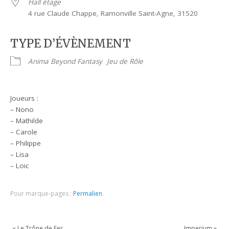
Hall étage
4 rue Claude Chappe, Ramonville Saint-Agne, 31520
TYPE D’ÉVÈNEMENT
Anima Beyond Fantasy
Jeu de Rôle
Joueurs :
– Nono
– Mathilde
– Carole
– Philippe
– Lisa
– Loic
Pour marque-pages :
Permalien
.
«
Le Trône de Fer
Imperium
»