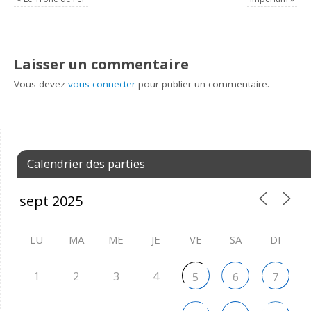
Laisser un commentaire
Vous devez
vous connecter
pour publier un commentaire.
Calendrier des parties
LU
MA
ME
JE
VE
SA
DI
1
2
3
4
5
6
7