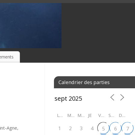
ements
Calendrier des parties
LU
MA
ME
JE
VE
SA
DI
int-Agne,
1
2
3
4
5
6
7