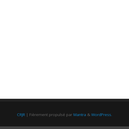
CRJR
| Fièrement propulsé par
Mantra
&
WordPress.